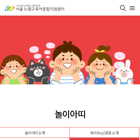
놀이아띠
놀이아띠 소개
토이(toy)붕붕 소개