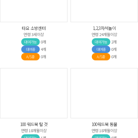
타요 소방센터
1,2,3자석놀이
연령 3세이상
연령 24개월이상
0개
2개
대여가능
대여가능
4개
0개
대여중
대여중
0개
0개
A/S중
A/S중
100 워드북 탈 것
100워드북 동물
연령 18개월이상
연령 18개월이상
1개
0개
대여가능
대여가능