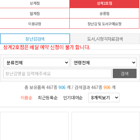
상계점
상계2호점
월계점
공릉점
이용규정
장난감 및 도서구매요청
장난감검색
도서,시청각자료검색
상계2호점은 배달 예약 신청이 불가 합니다.
검색
총 보유품목 467종
906
개 / 검색결과 467종
906
개
이름순
최근등록순
인기대여순