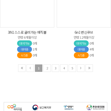
3IN1 스스로 굴러가는 매직볼
6in1 변신큐브
연령 6개월이상
연령 12개월이상
0개
0개
대여가능
대여가능
1개
4개
대여중
대여중
0개
0개
A/S중
A/S중
1
2
3
4
5