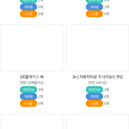
0개
2개
대여중
대여중
0개
0개
A/S중
A/S중
100플레이스 북
2in1 자동차타운 주사위보드게임
연령 18개월이상
연령 3세이상
0개
2개
대여가능
대여가능
2개
0개
대여중
대여중
0개
0개
A/S중
A/S중