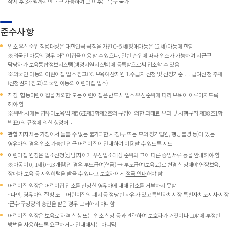
삭제 후 3개월까지만 복구 가능하며 그 이후는 복구 불가
준수사항
입소 우선순위 적용대상은 대한민국 국적을 가진 0~5세(장애아동은 12세) 아동에 한함
※외국인 아동의 경우 어린이집을 이용할 수 있으나, 일반 순위에 따라 입소가 가능하며 시군구
담당자가 보육통합정보시스템(행정지원시스템)에 등록함으로써 입소할 수 있음
※외국인 아동의 어린이집 입소 참고(IX. 보육예산지원 1.수급자 신청 및 선정기준 나. 급여신청 주체
(신청권자) 참고) 외국인 아동의 어린이집 입소)
직장, 협동어린이집을 제외한 모든 어린이집은 반드시 입소 우선순위에 따라 보육이 이루어지도록
해야 함
※위반 시에는 영유아보육법 제56조제3항제2호의 규정에 의한 과태료 부과 및 시행규칙 제38조1항
별표9의 규정에 의한 행정처분
관할 지자체는 가정에서 돌볼 수 없는 불가피한 사정(부 또는 모의 장기입원, 행방불명 등)이 있는
영유아의 경우 입소 가능한 인근 어린이집에 안내하여 이용할 수 있도록 지도
어린이집 원장은 입소신청(상담)자에게 우선입소대상 순위와 그에 따른 증빙서류 등을 안내해야 함
※아동이 0, 1세(0~23개월)인 경우 부모급여(현금) → 부모급여(보육료)로 변경 신청해야 연장보육,
장애아 보육 등 지원혜택을 받을 수 있다고 보호자에게
적극 안내
해야 함
어린이집 원장은 어린이집 입소를 신청한 영유아에 대해 입소를 거부하지 못함
- 다만, 영유아의 질병 또는 어린이집의 폐지 등 정당한 사유가 있고 특별자치시장·특별자치도지사·시장
·군수·구청장의 승인을 받은 경우 그러하지 아니함
어린이집 원장은 보육료 자격 신청 또는 입소 신청 등과 관련하여 보호자가 거짓이나 그밖에 부정한
방법을 사용하도록 요구하거나 안내해서는 아니됨