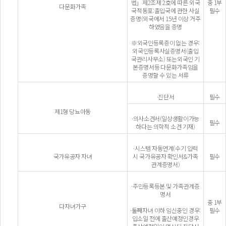
법」제2조제 2호에 따른 외국
중 1부
다문화가족
국적동포:출입국에 관한 사실
필수
증명(외국에서 15년 이상 거주
하였음을 증명
※외국인등록증이 없는 경우:
외국인등록사실증명서(출입
국관리사무소) 또는외국인 기
본증명서등 다문화가족임을
증명할 수 있는 서류
·진단서
필수
제1형 당뇨아동
·의사소견서(일상생활이가능
필수
하다는 의학적 소견 기재)
·시스템 자동연계(수기 입력
국가유공자 자녀
시 국가유공자 확인서&가족
필수
관계증명서)
·주민등록등본 및 가족관계증
명서
중 1부
다자녀가구
·둘째자녀 이하 임신중인 경우:
필수
입소일 전에 출산예정인경우