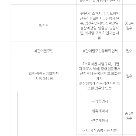
출산예정일이 명시된 진단서
·진단서, 소견서, 건강보험임
신출산진료비지급신청서 원
본, 임신확인서(임신확인일,
중 1부
임신부
출산예정일, 병원명, 병원직
필수
인, 의사명 모두 확인되는 서
류)
북한이탈주민
·북한이탈주민등록확인서
필수
·「소득세법 시행규칙」 [별
지 제38호서식] 장애인증명서
희귀·중증난치질환자
· 산정특례 등록내역 조회 화면
필수
(시행 ’24.2.9)
제시
※산정특례 적용기간 내에 입
소한 경우만 인정
·재직증명서
·위촉계약서
중 1부
필수
·근로계약서
·기타 재직증명가능 서류