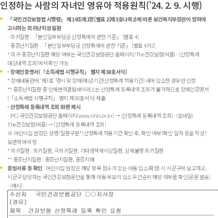
인정하는 사람의 자녀인 영유아 적용원칙(’24. 2. 9. 시행)
「국민건강보험법 시행령」 제19조제1항[별표 2]제3호나목2)에 따른 보건복지부장관이 정하여
고시하는 희귀난치성 질환
- 희귀질환 : 「본인일부부담금 산정특례에 관한 기준」 [별표 4]
- 중증난치질환 : 「본인일부부담금 산정특례에 관한 기준」 [별표 4의2]
* 희귀·중증난치질환 해당 여부는 국민건강보험공단 홈페이지/The건강보험(어플) - [산정특례
대상내역 조회]에서 확인 가능
- 장애인증명서(「소득세법 시행규칙」 별지 제38호서식)
* 장애내용란에 ‘제3호’ 명시 및 장애(예상)기간(산정특례 적용기간) 내에 입소한 경우만 인정
** 중증난치질환 중 인체면역결핍바이러스는 산정특례 등록내역 조회가 불가하므로 장애인증명서
(「소득세법 시행규칙」 별지 제38호서식) 제출
- 산정특례 등록내역 조회 화면 제시
· (PC) 국민건강보험공단 홈페이지(www.nhis.or.kr) → [산정특례 등록내역 조회] · (모바일)
The건강보험(어플) → [산정특례 등록내역 조회]
※ 어린이집 원장은 성명?질환구분*?산정특례 적용기간 확인 후, 확인 여부?확인 일자 등을 작성?
보관하여야 함
* 희귀질환 : 희귀질환, 극희귀질환, 기타염색체이상질환, 상세불명 희귀질환
** 중증난치질환 : 중증난치질환, 중증치매
증빙서류 등 확인
: 어린이집 원장은 해당 항목 점수가 있는 아동 입소(확정) 시 시군구에 보고하고,
시군구 담당자는 국민건강보험공단을 통해 아동 부모의 입소 우선순위 해당 여부를 확인(공문 발송)
- (예시)