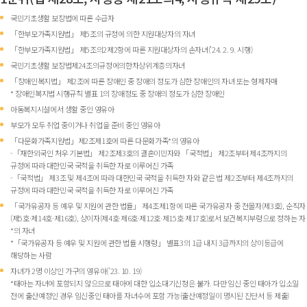
국민기초생활 보장법에 따른 수급자
「한부모가족지원법」 제5조의 규정에 의한 지원대상자의 자녀
「한부모가족지원법」 제5조의2제2항에 따른 지원대상자의 손자녀(’24. 2. 9. 시행)
국민기초생활 보장법제24조의규정에의한차상위계층의자녀
「장애인복지법」 제2조에 따른 장애인 중 장애의 정도가 심한 장애인의 자녀 또는 형제자매
* 장애인복지법 시행규칙 별표 1의 장애정도 중 장애의 정도가 심한 장애인
아동복지시설에서 생활 중인 영유아
부모가 모두 취업 중이거나 취업을 준비 중인 영유아
「다문화가족지원법」제2조제1호에 따른 다문화가족*의 영유아
-「재한외국인 처우 기본법」 제2조제3호의 결혼이민자와 「국적법」 제2조부터 제4조까지의
규정에 따라 대한민국 국적을 취득한 자로 이루어진 가족
-「국적법」 제3조 및 제4조에 따라 대한민국 국적을 취득한 자와 같은 법 제2조부터 제4조까지의
규정에 따라 대한민국 국적을 취득한 자로 이루어진 가족
「국가유공자 등 예우 및 지원에 관한 법률」 제4조제1항에 따른 국가유공자 중 전몰자(제3호), 순직자
(제5호·제14호·제16호), 상이자(제4호·제6호·제12호·제15호·제17호)로서 보건복지부령으로 정하는 자
*의 자녀
*「국가유공자 등 예우 및 지원에 관한 법률 시행령」 별표3의 1급 내지 3급까지의 상이등급에
해당하는 사람
자녀가 2명 이상인 가구의 영유아(’23. 10. 19)
*태아는 자녀에 포함되지 않으므로 태아에 대한 입소대기신청은 불가. 다만 임신 중인 태아가 입소일
전에 출산예정인 경우 임신중인 태아를 자녀수에 포함 가능(출산예정일이 명시된 진단서 등 제출)