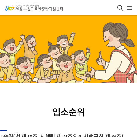
입소순위
1순위(법 제28조, 시행령 제21조의4, 시행규칙 제29조)