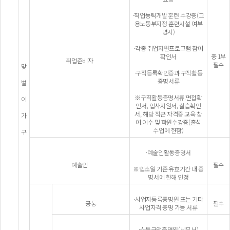
·직업능력개발 훈련 수강증(고
용노동부지정 훈련시설 여부
명시)
·각종 취업지원프로그램 참여
확인서
중 1부
취업준비자
필수
맞
·구직등록확인증과 구직활동
증명서류
벌
※구직활동증명서류:면접확
이
인서, 입사지원서, 실습확인
서, 해당 직군 자격증 교육 참
가
여.이수 및 학원수강증(출석
수업에 한함)
구
·예술인활동증명서
예술인
필수
※입소일 기준 유효기간 내 증
명서에 한해 인정
·사업자등록증명원 또는 기타
공통
필수
사업자격 증명 가능 서류
·소득금액증명원(세무서)