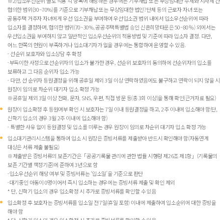
※2)입소우선순위 별도 적용 각 항목에 해당하는 경우에는 기부채납 또는 무상임대한 주체와 지자체 간
협의한 범위(30~70%)를 기준으로 기부채납 또는 무상임대한 법인?단체 등의 근로자 자녀 또는
공동주택 거주자 자녀에게 우선 입소권을 부여하여 우선입소권 범위 내에서 입소우선순위에 따라
입소자를 결정하며, 협의한 범위(70~30%, 공공주택특별법 승인 신혼희망타운은 50~80％) 외에서는
우선입소권을 부여하지 않고 일반적인 입소우선순위의 적용방법 및 기준에 따라 입소자 결정. 다만,
어느 한쪽의 현원이 부족하거나 입소대기자가 없을 경우에는 통합하여 운영할 수 있음.
- 선순위 보호자와 입소상담 후 확정
-부득이한 사정으로 선순위자의 입소가 불가한 경우, 선순위 보호자의 동의하에 선순위자의 입소를
보류하고 그 다음 순위자 입소 가능
- 다만, 선 순위자 등원결정을 위해 공휴일 제외 3일 이상 연락하였음에도 불구하고 연락이 되지 않을 시
원장이 임의로 차순위 대기자 입소 확정 가능
※공휴일 제외 3일 이상 전화, 문자, SNS, 우편, 직접 방문 등(총 3회 이상)을 통해 확인(근거자료 필요)
원장이 입소확정 후 등원여부 확인 시 보호자는 7일 이내 등원결정을 하고, 2주 이내에 입소해야 함(단,
신학기 입소의 경우 3월 2주 이내에 입소해야 함)
- 특별한 사유 없이 등원결정 및 입소를 미루는 경우 원장이 임의로 차순위 대기자 입소 확정 가능
입소대기관리시스템을 통하여 입소 시 원장은 증빙서류를 제출받아 반드시 확인해야 함(자동연계
대상은 서류 제출 불필요)
※제출받은 증빙서류의 보존기간은「공공기록물 관리에 관한 법률 시행령 제26조 제1항」(기록물의
보존 기간별 책정기준)에 준하여 3년으로 함
-입소우선순위 해당 여부 및 증빙서류는 ‘입소일’을 기준으로 판단
-대기중인 아동이 0명이어서 즉시 입소하는 경우에는 증빙서류 제출 및 확인 제외
* 단, 신학기 입소의 경우 입소확정 시 추가로 증빙서류를 확인할 수 있음
입소확정 후 보호자는 증빙서류를 입소일 전 7일(휴일 포함) 이내에 제출하여 입소순위에 대한 증빙을
해야 함
* 단, 신학기 입소의 경우 입소확정 시 추가로 증빙서류를 확인할 수 있음