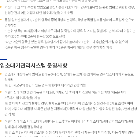
거짓이나 그 밖에 부정한 방법으로 증빙서류를 제출하거나 영유아보육법 등 관련 법령을 위반한 경우,
신청한 전체 어린이집에 대한 입소대기신청이 취소됨
동일 입소신청자가 1, 2순위 항목에 중복 해당되는 경우, 해당 항목별 점수를 합하여 고득점자 순으로
명부작성
-1순위 항목당 100점(3자녀 이상 가구 자녀 및 맞벌이의 경우 각 200점, 맞벌이이면서 3자녀 이상이면
추가 300점 부여), 2순위 항목당 50점으로 산정
-다만, 2순위 항목만 있는 경우 점수합계가 같거나 높더라도 1순위보다 우선순위가 될 수 없으며
-1순위 항목 점수가 동일한 경우에 한하여 2순위 항목이 해당될 경우 추가 합산 가능
입소대기관리시스템 운영사항
입소대기대상아동의 범위(일반아동 0세~5세, 장애아동 12세)를 초과하는 경우 입소대기가 자동으로
삭제됨
※ 단, 시군구의 승인이 있는 경우에 한하여 대기기간 연장 가능
어린이집에 재원 중인 아동은 최대 2곳, 미재원 및 휴지·폐지 신고된 어린이집 재원 아동은 최대
3곳까지 입소대기신청 가능
※ 휴지·폐지 신고가 철회될 경우, 철회일로부터 2주 이내에 입소대기신청 건수를 2개로 조정하여야
하며, 2주 이내 미결정 시 최근 신청 건 자동삭제(자동삭제 대상 신청 건이 입소 확정된 경우, 2번째 신청
건 삭제)
어린이집에 입소 시 입소대기 신청자는 입소 후 7일 이내에 나머지 입소대기신청 건의 입소대기신청
상태 유지 여부를 결정해야 함
※ 입소 후 7일 이내에 입소대기신청 상태 유지여부 미결정 시 자동 삭제 처리 진행, 자동 삭제될 경우