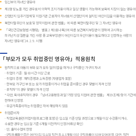
임신부의 자녀인 영유아
제1형 당뇨를 가진 경우로서 의학적 조치가 용이하고 일상 생활이 가능하여 보육에 지장이 없는 영유아
산업단지 입주기업체 및 지원기관 근로자의 자녀로서 산업단지에 설치된 어린이집을 이용하는 영유아
북한이탈주민의 보호 및 정착지원에 관한 법률」에 따른 북한이탈주민 및 그 자녀인 영유아
「국민건강보험법 시행령」 별표 2 제3호나목2)에 따른 보건복지부장관이 정하여 고시하는
희귀난치성 질환을 가진 사람 중 교육부장관이 어린이집의 우선이용이 필요하다고 인정하는 사람의
자녀인 영유아(’24. 2. 9. 시행)
「부모가 모두 취업중인 영유아」적용원칙
원칙적으로 아동의 부와 모가 모두 일(취업)을 하거나 구직중인 가구의 자녀
- 취업의 기준 : 월 60시간 이상 근로
- 취업의 증명 : 재직증명과 소득증명 (자영업자 포함)
- 한부모 가구인 부 또는 모가 취업중이거나 취업을 준비중인 경우 맞벌이 자격 인정
- 휴직자*의 경우 맞벌이 자격 인정
* 다만, 육아휴직자의 경우 「남녀고용평등과 일?가정 양립 지원에 관한 법률」 제19조제2항의 기간에
한하여 인정함.
- 무급가족종사자는 취업중인 자에 해당하지 않음
취업준비자
- 직업교육훈련(취업지원프로그램 포함)은 입소일 기준 단일 과정으로 3개월 이상 수강중이거나,
수료한 경우는 입소일 기준 6개월 이전까지 인정(서류상 확인)
- 단, 출석수업에 한함
-구직등록확인증은 어린이집 입소일 직전 최소 3개월 이상 구직등록이 되어 있어야 함. 다만, 직전