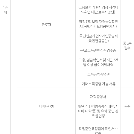
·고용보험 개별사업장 자격내
1순
역확인서(근로복지공단)
위
·직장건강보험 자격득실확인
근로자
서(국민건강보험공단지사)
·국민연금가입자가입증명서
(국민연금공단)
중 1부
필수
·근로소득원천징수영수증
·고용, 임금확인서및 최근 3개
월 이상 급여이체내역
·소득금액증명원
·기타 소득증명 가능 서류
재학증명서
대학(원)생
※원격대학(방송통신대학, 사
필수
이버 대학 등) 및 휴학 중인 경
우 불인정
·직업훈련과정참여 확인서·수
료증