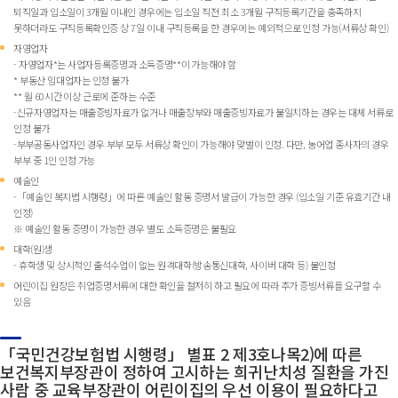
퇴직일과 입소일이 3개월 이내인 경우에는 입소일 직전 최소 3개월 구직등록기간을 충족하지
못하더라도 구직등록확인증 상 7일 이내 구직등록을 한 경우에는 예외적으로 인정 가능(서류상 확인)
자영업자
- 자영업자*는 사업자등록증명과 소득증명**이 가능해야 함
* 부동산 임대업자는 인정 불가
** 월 60시간 이상 근로에 준하는 수준
-신규자영업자는 매출증빙자료가 없거나 매출장부와 매출증빙자료가 불일치하는 경우는 대체 서류로
인정 불가
-부부공동사업자인 경우 부부 모두 서류상 확인이 가능해야 맞벌이 인정. 다만, 농어업 종사자의 경우
부부 중 1인 인정 가능
예술인
-「예술인 복지법 시행령」에 따른 예술인 활동 증명서 발급이 가능한 경우 (입소일 기준 유효기간 내
인정)
※ 예술인 활동 증명이 가능한 경우 별도 소득증명은 불필요
대학(원)생
- 휴학생 및 상시적인 출석수업이 없는 원격대학(방송통신대학, 사이버 대학 등) 불인정
어린이집 원장은 취업증명서류에 대한 확인을 철저히 하고 필요에 따라 추가 증빙서류를 요구할 수
있음
「국민건강보험법 시행령」 별표 2 제3호나목2)에 따른
보건복지부장관이 정하여 고시하는 희귀난치성 질환을 가진
사람 중 교육부장관이 어린이집의 우선 이용이 필요하다고