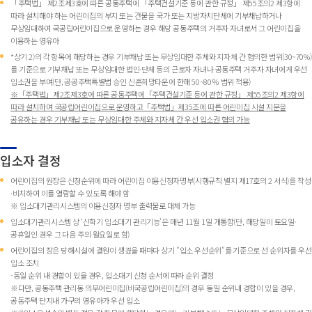
「주택법」 제2조제3호에 따른 공동주택에 「주택건설기준 등에 관한 규정」 제55조의2 제3항에
따라 설치해야 하는 어린이집의 부지 또는 건물을 국가 또는 지방자치단체에 기부채납하거나
무상임대하여 국공립어린이집으로 운영하는 경우 해당 공동주택의 거주자 자녀로서 그 어린이집을
이용하는 영유아
*상기 2)의 각 항목에 해당하는 경우 기부채납 또는 무상임대한 주체와 지자체 간 협의한 범위(30~70%)
를 기준으로 기부채납 또는 무상임대한 법인·단체 등의 근로자 자녀나 공동주택 거주자 자녀에게 우선
입소권을 부여(단, 공공주택특별법 승인 신혼희망타운에 한해 50~80％ 범위 적용)
※「주택법」제2조제3호에 따른 공동주택에「주택건설기준 등에 관한 규정」 제55조의2 제3항에
따라 설치하여 국공립어린이집으로 운영하고「주택법」제35조에 따른 어린이집 시설 지분을
공유하는 경우 기부채납 또는 무상임대한 주체와 지자체 간 우선 입소권 협의 가능
입소자 결정
어린이집의 원장은 신청순위에 따라 어린이집 이용신청자명부(시행규칙 별지 제17호의 2 서식)를 작성
·비치하여 이를 열람할 수 있도록 해야 함
※ 입소대기관리시스템의 이용신청자 명부 출력물로 대체 가능
입소대기관리시스템 상 ‘신학기 입소대기 관리기능’은 매년 11월 1일 개통함(단, 해당일이 토요일·
공휴일인 경우 그 다음 주의 월요일로 함)
어린이집의 장은 당해시설에 결원이 생겼을 때마다 상기 "입소 우선순위"를 기준으로 선 순위자를 우선
입소 조치
-동일 순위 내 경합이 있을 경우, 입소대기 신청 순서에 따라 순위 결정
※다만, 공동주택 관리동 의무어린이집(비국공립어린이집)의 경우 동일 순위내 경합이 있을 경우,
공동주택 단지내 가구의 영유아가 우선 입소