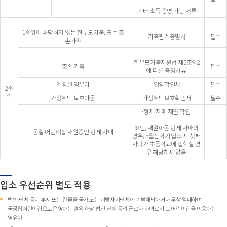
·기타 소득 증명 가능 서류
1순위에 해당하지 않는 한부모가족, 또는 조
·가족관계증명서
필수
손가족
·한부모가족지원법 제5조의2
조손 가족
필수
에 따른 증명서류
입양된 영유아
·입양확인서
필수
2순
위
가정위탁 보호아동
·가정위탁보호확인서
필수
·형제·자매 재원 확인
※단, 재원아동 형제·자매의
동일 어린이집 재원중인 형제·자매
경우, 3월신학기 입소 시 첫째
자녀가 초등학교에 입학할 경
우 해당하지 않음
입소 우선순위 별도 적용
법인·단체 등이 부지 또는 건물을 국가 또는 지방자치단체에 기부채납하거나 무상 임대하여
국공립어린이집으로 운영하는 경우 해당 법인·단체 등의 근로자 자녀로서 그 어린이집을 이용하는
영유아