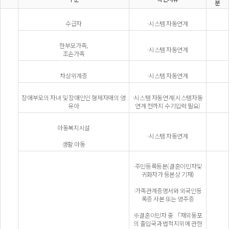
분
수급자
·시스템 자동연계
한부모가족,
·시스템 자동연계
조손가족
차상위계층
·시스템 자동연계
장애부모의 자녀 및 장애인인 형제자매의 영
·시스템 자동연계(시스템자동
유아
연계 전까지 수기입력 필요)
아동복지시설
·시스템 자동연계
생활 아동
·주민등록등본(결혼이민자및
귀화자가 등본상 기재)
·가족관계증명서와 외국인등
록증 사본 또는 영주증
※결혼이민자 중 「재외동포
의 출입국과 법적지위에 관한