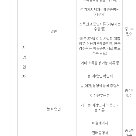
·부가가치세과세표준증명원
(세무서)
·소득신고 증빙서류 (세무서접
수증 등)
중 1부
일반
필수
·최근 3개월 이상 사업장 매출
장부(신용카드매출전표, 현금
자
영수증 등 매출증빙 자료 별도
첨부 필요)
영
·기타 소득증명 가능 서류 등
업
·농(어)업인 확인서
자
·농(어)업경영체 등록 증명서
중 1부
·어선원부등본
필수
·기타 농·어업인 자격 증명 가
농·어업인
능 서류
·매출계약서
중 1부
·판매증명서
필수