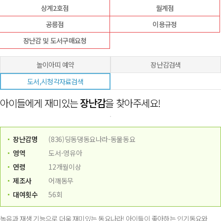
상계2호점
월계점
공릉점
이용규정
장난감 및 도서구매요청
놀이아띠 예약
장난감검색
도서,시청각자료검색
아이들에게 재미있는
장난감
을 찾아주세요!
장난감명
(836)딩동댕동요나라-동물동요
영역
도서-영유아
연령
12개월이상
제조사
어깨동무
대여횟수
56회
녹음과 재생 기능으로 더욱 재미있는 동요나라! 아이들이 좋아하는 인기동요와