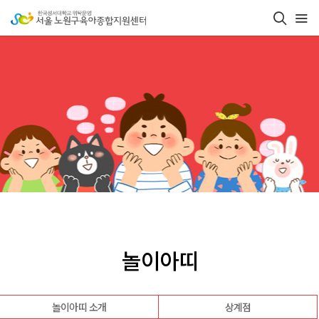
놀이아띠
놀이아띠 소개
상계점