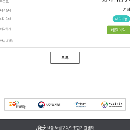
NW03TO00001203
24회
대여가능
배달예약
목록