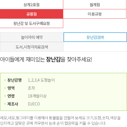
상계2호점
월계점
공릉점
이용규정
장난감 및 도서구매요청
놀이아띠 예약
장난감검색
도서,시청각자료검색
아이들에게 재미있는
장난감
을 찾아주세요!
장난감명
1,2,3,4 도형놀이
영역
조작
연령
18개월이상
제조사
DJECO
세모,네모,동그라미를 이용해서 동물들을 만들어 보세요 크기,도형,숫자,색상을
인지하고 알맞은 곳에 끼우면서 눈과 손의 협응력을 키울 수 있습니다.