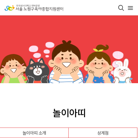
놀이아띠
놀이아띠 소개
상계점